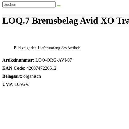
Suche
Diese
umschalten
Website
LOQ.7 Bremsbelag Avid XO Trai
durchsuchen
Bild zeigt den Lieferumfang des Artikels
Artikelnummer:
LOQ-ORG-AVI-07
EAN Code:
4260747220512
Belagsart:
organisch
UVP:
16,95 €