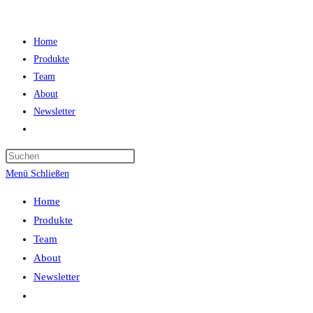
Zum
Inhalt
Home
springen
Produkte
Team
About
Newsletter
Website-
Suche
Press
umschalten
Escape
Menü
Schließen
to
Home
close
Produkte
the
Team
search
About
panel.
Newsletter
Website-