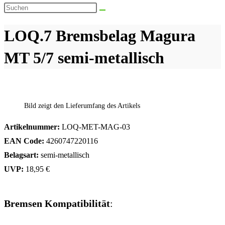
Suche
Diese
umschalten
Website
LOQ.7 Bremsbelag Magura
durchsuchen
MT 5/7 semi-metallisch
Bild zeigt den Lieferumfang des Artikels
Artikelnummer:
LOQ-MET-MAG-03
EAN Code:
4260747220116
Belagsart:
semi-metallisch
UVP:
18,95 €
Bremsen Kompatibilität
: