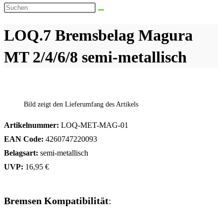
Suche
Diese
umschalten
Website
LOQ.7 Bremsbelag Magura
durchsuchen
MT 2/4/6/8 semi-metallisch
Bild zeigt den Lieferumfang des Artikels
Artikelnummer:
LOQ-MET-MAG-01
EAN Code:
4260747220093
Belagsart:
semi-metallisch
UVP:
16,95 €
Bremsen Kompatibilität
: