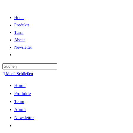
Zum
Inhalt
Home
springen
Produkte
Team
About
Newsletter
Website-
Suche
Press
umschalten
Escape
Menü
Schließen
to
Home
close
Produkte
the
Team
search
About
panel.
Newsletter
Website-